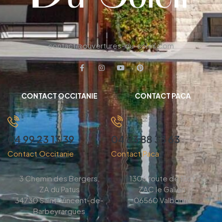
contact@ouvertures-du-soleil.com
CONTACT OCCITANIE
CONTACT PACA
04 99 23 13 39
04 83 88 33 63
Contact Occitanie
Contact Paca
3 Chemin des Bergers,
1306 route de Biot,
ZA du Patus
ZAC le Galion,
34730 Saint-Vincent-de-
06560 Valbonne
Barbeyrargues