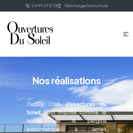
04 99 23 13 39
Télécharger la brochure
Nos réalisations
Depuis 2010,
Ouvertures du
Soleil
s’est imposé comme le
leader de la pergola
bioclimatique à lames