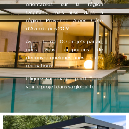
orientables sur la région
Occitanie
mais aussi dans la
région Provence Alpes Côte
d’Azur depuis 2019.
Avec plus de 100 projets par an,
nous vous proposons de
découvrir quelques unes de nos
réalisations.
Cliquez sur chaque photo pour
voir le projet dans sa globalité