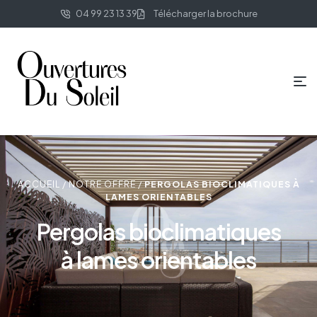
04 99 23 13 39
Télécharger la brochure
ACCUEIL
/
NOTRE OFFRE
/
PERGOLAS BIOCLIMATIQUES À
LAMES ORIENTABLES
Pergolas bioclimatiques
à lames orientables