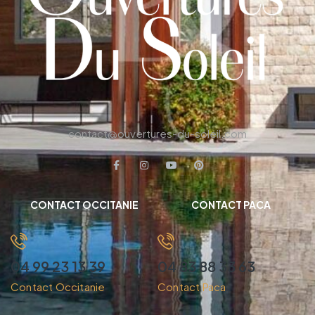
contact@ouvertures-du-soleil.com
CONTACT OCCITANIE
CONTACT PACA
04 99 23 13 39
04 83 88 33 63
Contact Occitanie
Contact Paca